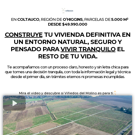
📍
EN
COLTAUCO
, REGIÓN DE
O’HIGGINS
, PARCELAS DE
5.000 M²
DESDE $49.990.000
CONSTRUYE
TU VIVIENDA DEFINITIVA EN
UN ENTORNO NATURAL, SEGURO Y
PENSADO PARA
VIVIR TRANQUILO
EL
RESTO DE TU VIDA.
Te acompañamos con un proceso claro, honesto y sin letra chica para
que tomes una decisión tranquila, con toda la información legal y técnica
desde el primer día, sin trámites eternos ni promesas incumplidas.
Mira el video y descubre si Viñedos del Molino es para ti.
👇